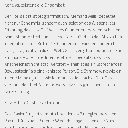
Nähe vs. existenzielle Einsamkeit.
Login
Der Titel selbst ist programmatisch:„Niemand weiß“ bedeutet
nicht nur Geheimnis, sondern auch Isolation des Wissens, der
Erfahrung, des Ichs. Die Wahl des Countertenors ist entscheidend.
Seine Stimme steht nämlich ebenfalls außerhalb des Alltäglichen
innerhalb der Pop-Kultur. Der Countertenor wirkt entkörperlicht,
fragil, fast „nicht von dieser Welt“. Gleichzeitig transportiert er eine
emotionale Überhöhe. Interpretatorisch bedeutet das: Das
lyrische Ich ist nicht stabil verortet – eher ist es ein „sprechendes
Bewusstsein“ als eine konkrete Person. Die Stimme wirkt wie ein
innerer Monolog, nicht wie Kommunikation nach außen. Das
verstärkt den Titel: Niemand weiß – weil es gar keinen echten
Adressaten gibt.
Klavier: Pop-Geste vs. Struktur
Das Klavier fungiert vermutlich wieder als Bindeglied zwischen
Pop und Kunstlied: Pattern / Wiederholungen bilden eine Nähe
zum Pop. Harmonische Brechungen und Stil-Mischungen