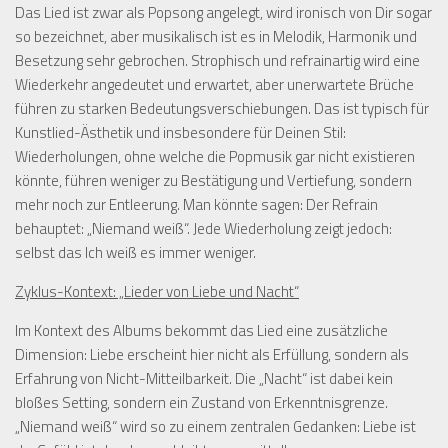
Das Lied ist zwar als Popsong angelegt, wird ironisch von Dir sogar
so bezeichnet, aber musikalisch ist es in Melodik, Harmonik und
Besetzung sehr gebrochen. Strophisch und refrainartig wird eine
Wiederkehr angedeutet und erwartet, aber unerwartete Brüche
führen zu starken Bedeutungsverschiebungen. Das ist typisch für
Kunstlied-Ästhetik und insbesondere für Deinen Stil:
Wiederholungen, ohne welche die Popmusik gar nicht existieren
könnte, führen weniger zu Bestätigung und Vertiefung, sondern
mehr noch zur Entleerung. Man könnte sagen: Der Refrain
behauptet: „Niemand weiß“. Jede Wiederholung zeigt jedoch:
selbst das Ich weiß es immer weniger.
Zyklus-Kontext: „Lieder von Liebe und Nacht“
Im Kontext des Albums bekommt das Lied eine zusätzliche
Dimension: Liebe erscheint hier nicht als Erfüllung, sondern als
Erfahrung von Nicht-Mitteilbarkeit. Die „Nacht“ ist dabei kein
bloßes Setting, sondern ein Zustand von Erkenntnisgrenze.
„Niemand weiß“ wird so zu einem zentralen Gedanken: Liebe ist