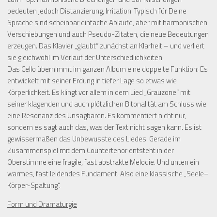
bedeuten jedoch Distanzierung, Irritation. Typisch für Deine
Sprache sind scheinbar einfache Abläufe, aber mit harmonischen
Verschiebungen und auch Pseudo-Zitaten, die neue Bedeutungen
erzeugen. Das Klavier „glaubt“ zunächst an Klarheit – und verliert
sie gleichwohl im Verlauf der Unterschiedlichkeiten.
Das Cello übernimmt im ganzen Album eine doppelte Funktion: Es
entwickelt mit seiner Erdung in tiefer Lage so etwas wie
Körperlichkeit. Es klingt vor allem in dem Lied „Grauzone“ mit
seiner klagenden und auch plötzlichen Bitonalität am Schluss wie
eine Resonanz des Unsagbaren. Es kommentiert nicht nur,
sondern es sagt auch das, was der Text nicht sagen kann. Es ist
gewissermaßen das Unbewusste des Liedes. Gerade im
Zusammenspiel mit dem Countertenor entsteht in der
Oberstimme eine fragile, fast abstrakte Melodie. Und unten ein
warmes, fast leidendes Fundament. Also eine klassische „Seele–
Körper-Spaltung“.
Form und Dramaturgie