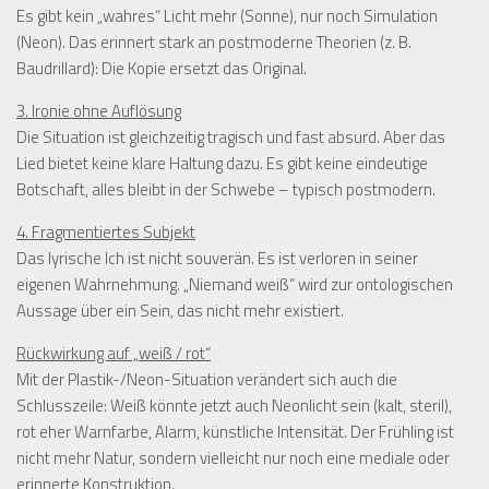
Es gibt kein „wahres“ Licht mehr (Sonne), nur noch Simulation
(Neon). Das erinnert stark an postmoderne Theorien (z. B.
Baudrillard): Die Kopie ersetzt das Original.
3. Ironie ohne Auflösung
Die Situation ist gleichzeitig tragisch und fast absurd. Aber das
Lied bietet keine klare Haltung dazu. Es gibt keine eindeutige
Botschaft, alles bleibt in der Schwebe – typisch postmodern.
4. Fragmentiertes Subjekt
Das lyrische Ich ist nicht souverän. Es ist verloren in seiner
eigenen Wahrnehmung. „Niemand weiß“ wird zur ontologischen
Aussage über ein Sein, das nicht mehr existiert.
Rückwirkung auf „weiß / rot“
Mit der Plastik-/Neon-Situation verändert sich auch die
Schlusszeile: Weiß könnte jetzt auch Neonlicht sein (kalt, steril),
rot eher Warnfarbe, Alarm, künstliche Intensität. Der Frühling ist
nicht mehr Natur, sondern vielleicht nur noch eine mediale oder
erinnerte Konstruktion.