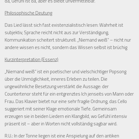
da, Gefühl ist da, aber es bleibt unvermittelbar.
Philosophische Deutung
Das Lied lässt sich fast existenzialistisch lesen: Wahrheit ist
subjektiv, Sprache reicht nicht aus zur Verständigung,
Kommunikation scheitert strukturell. „Niemand weiß“ – nicht nur
andere wissen es nicht, sondern das Wissen selbst ist brüchig
Kurzinterpretation (Essenz)
„Niemand weiß“ ist ein poetischer und vielschichtiger Popsong
über die Unmöglichkeit, inneres Erleben zu teilen. Die
ungewöhnliche Besetzung verstärkt die Aussage: der
Countertenor steht für ein entgrenztes Ich jenseits von Mann oder
Frau. Das Klavier bietet nur eine sehr fragile Ordnung, das Cello
suggeriert mit seiner Klage emotionale Tiefe. Gemeinsam
erzeugen sie in beiden Liedern ein Klangbild, wo Gefühl intensiv
präsent ist – aber in Worten nicht vollständig sagbar wird.
R.U.:
In der Tonne liegen ist eine Anspielung auf den antiken