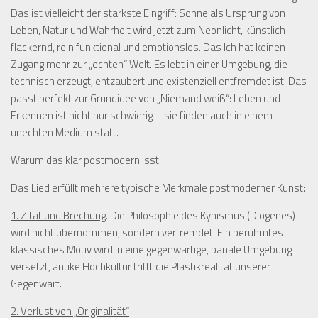
Das ist vielleicht der stärkste Eingriff: Sonne als Ursprung von
Leben, Natur und Wahrheit wird jetzt zum Neonlicht, künstlich
flackernd, rein funktional und emotionslos. Das Ich hat keinen
Zugang mehr zur „echten“ Welt. Es lebt in einer Umgebung, die
technisch erzeugt, entzaubert und existenziell entfremdet ist. Das
passt perfekt zur Grundidee von „Niemand weiß“: Leben und
Erkennen ist nicht nur schwierig – sie finden auch in einem
unechten Medium statt.
Warum das klar postmodern isst
Das Lied erfüllt mehrere typische Merkmale postmoderner Kunst:
1. Zitat und Brechung
.
Die Philosophie des Kynismus (Diogenes)
wird nicht übernommen, sondern verfremdet. Ein berühmtes
klassisches Motiv wird in eine gegenwärtige, banale Umgebung
versetzt, antike Hochkultur trifft die Plastikrealität unserer
Gegenwart.
2. Verlust von „Originalität“