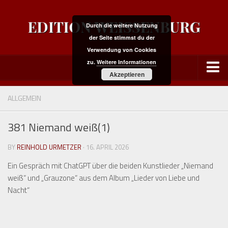
Durch die weitere Nutzung
der Seite stimmst du der
Verwendung von Cookies
zu.
Weitere Informationen
Akzeptieren
Edition Weissenbug
ALLGEMEIN
Person [Reinhold Urmetzer]
381 Niemand weiß(1)
Interviews mit Reinhold Urmetzer
Europäisch-amerikanische Begegnungen
BY
REINHOLD URMETZER
· 16. APRIL 2026
Den Garten bestellen
Ein Gespräch mit ChatGPT über die beiden Kunstlieder „Niemand
Tanzen und mit der Sinnlosigkeit spielen
weiß“ und „Grauzone“ aus dem Album „
Lieder von Liebe und
Nacht“
Über die Sinnfrage
Landschaft mit Martyrium der heiligen Katharina
Nachdenken über Popmusik